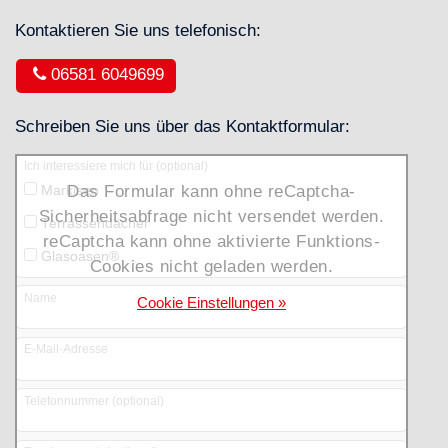
Kontaktieren Sie uns telefonisch:
06581 6049699
Schreiben Sie uns über das Kontaktformular:
Ich interessiere mich für (optional)
Das Formular kann ohne reCaptcha-
Markisen
Sicherheitsabfrage nicht versendet werden.
Terrassendächer
reCaptcha kann ohne aktivierte Funktions-
Glasoasen®
Cookies nicht geladen werden.
Name
Cookie Einstellungen »
E-Mail-Adresse
Telefonnummer (optional)